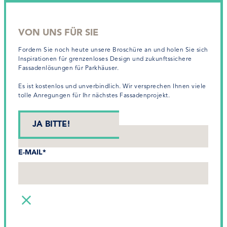
English
VON UNS FÜR SIE
Fordern Sie noch heute unsere Broschüre an und holen Sie sich
Inspirationen für grenzenloses Design und zukunftssichere
Fassadenlösungen für Parkhäuser.
Es ist kostenlos und unverbindlich. Wir versprechen Ihnen viele
tolle Anregungen für Ihr nächstes Fassadenprojekt.
VORNAME*
E-MAIL*
WE HELP THE MARKET
UNDERSTAND, DOCUMENT,