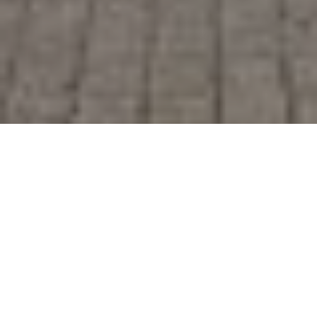
INFOREVISION
ARCHITEKT:
INFOREVISION
GEVELSYSTEEM:
WOODFAC PANEL